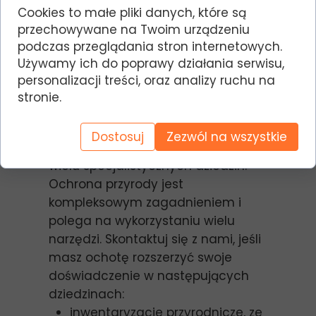
Cookies to małe pliki danych, które są
przechowywane na Twoim urządzeniu
podczas przeglądania stron internetowych.
Używamy ich do poprawy działania serwisu,
©
Tomasz Kobylas
personalizacji treści, oraz analizy ruchu na
stronie.
>
Formy współpracy
Dostosuj
Zezwól na wszystkie
Potrzebujemy współpracowników z
wielu specjalistycznych dziedzin.
Ochrona przyrody jest
kompleksowym zagadnieniem i
polega na wykorzystaniu wielu
narzędzi. Skontaktuj się z nami, jeśli
masz ochotę rozszerzyć swoje
doświadczenie w następujących
dziedzinach:
inwentaryzacje przyrodnicze, ze