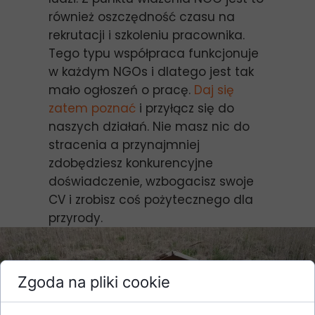
również oszczędność czasu na
rekrutacji i szkoleniu pracownika.
Tego typu współpraca funkcjonuje
w każdym NGOs i dlatego jest tak
mało ogłoszeń o pracę.
Daj się
zatem poznać
i przyłącz się do
naszych działań. Nie masz nic do
stracenia a przynajmniej
zdobędziesz konkurencyjne
doświadczenie, wzbogacisz swoje
CV i zrobisz coś pożytecznego dla
przyrody.
Zgoda na pliki cookie