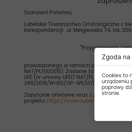
Zaproszeni
Szanowni Państwo,
Lubelskie Towarzystwo Ornitologiczne z sie
korespondencji: ul. Mełgiewska 74, lok. 209
"Przygotowanie i pr
Zgoda na 
prowadzonego w ramach projektu „Impleme
NAT/PL/000015). Zadanie to jest częścią
Cookies to 
LIFE (nr umowy LIFE17 NAT/PL/000015) ora
urządzeniu 
266/2018/Wn50/OP-WK/LF/D).
poprawy dzia
stronie.
Zapytanie ofertowe wraz z załącznikami z
projektu:
https://www.dubelt.org.pl/zamow