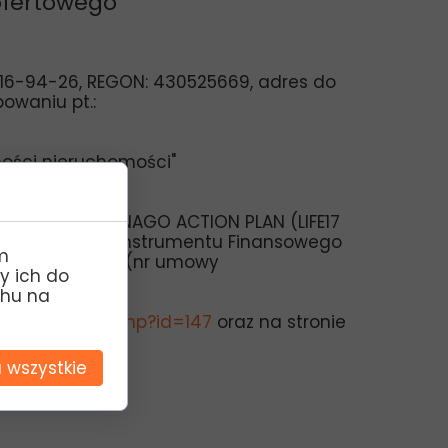
 ofertowego
2-016-94-26, REGON: 430525669, adres do
powaniu pt.:
ności nieruchomości
"
 I” LIFEGALLINAGO ACTION PLAN (LIFE17
ejską w ramach Instrumentu Finansowego
m
podarki Wodnej (nr umowy
y ich do
chu na
o.org.pl/index.php?id=147
oraz na stronie
 wszystkie