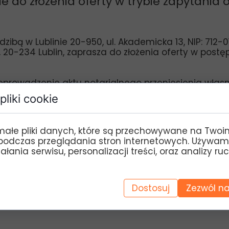
e do złożenia oferty w trybie zapytania
dzibą w Lublinie 20-950, ul. Akademicka 13, NIP: 71
, 20-234 Lublin, zaprasza do złożenia oferty w postę
zeprowadzenie aktu notarialnego
przeniesienia włas
pliki cookie
ntacja Krajowego Programu Ochrony Dubelta – etap
 w/w Projektu współfinansowanego przez Unię Europ
małe pliki danych, które są przechowywane na Twoi
z przez Narodowy Fundusz Ochrony Środowiska i Gos
podczas przeglądania stron internetowych. Używam
łania serwisu, personalizacji treści, oraz analizy ru
najduje się na stronie Zamawiającego:
http://www.lt
ienia.html
Dostosuj
Zezwól na