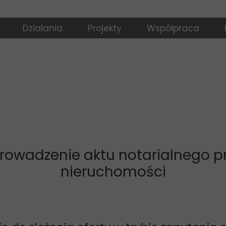
Działania
Projekty
Współpraca
 Fundacji
KPO Dubelta
Ptaki Strefowe
ienia
Dolina Górnej Narwi
rowadzenie aktu notarialnego p
nieruchomości