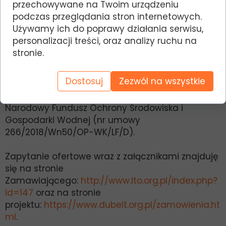
przechowywane na Twoim urządzeniu
podczas przeglądania stron internetowych.
prowadzonego w ramach projektu
Używamy ich do poprawy działania serwisu,
„Implementacja Krajowego Programu Ochrony
personalizacji treści, oraz analizy ruchu na
Dubelta – etap I” LIFEGALLINAGO ACTION PLAN
stronie.
(LIFE17 NAT/PL/000015). Zadanie to jest częścią
w/w Projektu współfinansowanego przez Unię
Dostosuj
Zezwól na wszystkie
Europejską w ramach Instrumentu Finansowego
LIFE (nr umowy LIFE17 NAT/PL/000015) oraz przez
Narodowy Fundusz Ochrony Środowiska i
Gospodarki Wodnej (nr umowy
266/2018/Wn50/OP-WK/LF/D).
Zapytanie ofertowe wraz z załącznikami znajduję
się na stronie
Zamawiającego:
http://www.lto.org.pl/index.php?
id=147
oraz na stronie
projektu:
https://www.dubelt.org.pl/zamowienia.ht
ml
.