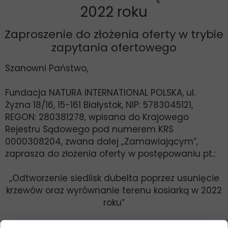
2022 roku
Zaproszenie do złożenia oferty w trybie
zapytania ofertowego
Szanowni Państwo,
Fundacja NATURA INTERNATIONAL POLSKA, ul.
Żyzna 18/16, 15-161 Białystok, NIP: 5783045121,
REGON: 280381278, wpisana do Krajowego
Rejestru Sądowego pod numerem KRS
0000308204, zwana dalej „Zamawiającym”,
zaprasza do złożenia oferty w postępowaniu pt.:
„Odtworzenie siedlisk dubelta poprzez usunięcie
krzewów oraz wyrównanie terenu kosiarką w 2022
roku”
Zadanie to jest częścią Projektu „Implementacja