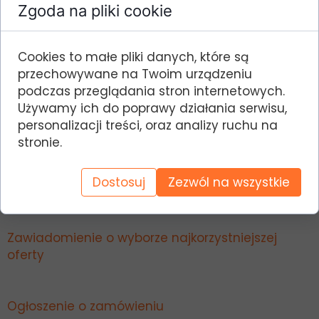
Zgoda na pliki cookie
Krajowego Programu Ochrony Dubelta – etap I”
LIFEGALLINAGO ACTION PLAN (LIFE17
NAT/PL/000015), współfinansowanego przez Unię
Cookies to małe pliki danych, które są
Europejską w ramach Instrumentu Finansowego
przechowywane na Twoim urządzeniu
LIFE (nr umowy LIFE17 NAT/PL/000015) oraz przez
podczas przeglądania stron internetowych.
Narodowy Fundusz Ochrony Środowiska i
Używamy ich do poprawy działania serwisu,
Gospodarki Wodnej (nr umowy
personalizacji treści, oraz analizy ruchu na
266/2018/Wn50/OP-WK/LF/D). Postępowanie
stronie.
prowadzone jest zgodnie z postanowieniami
Regulaminu postępowań o udzielenie zamówień
Dostosuj
Zezwól na wszystkie
w ramach Projektu.
Zawiadomienie o wyborze najkorzystniejszej
oferty
Ogłoszenie o zamówieniu